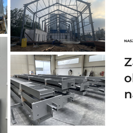
NAS
Z
o
n