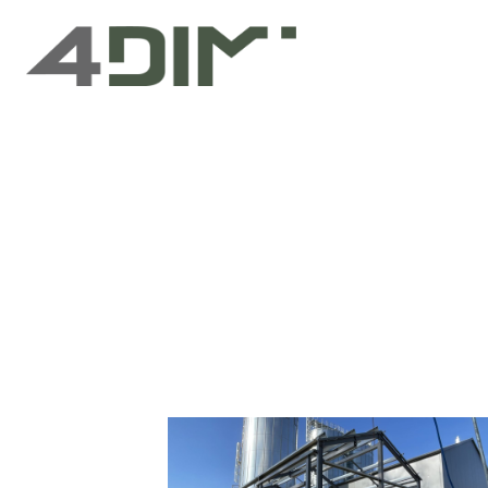
Przejdź
do
treści