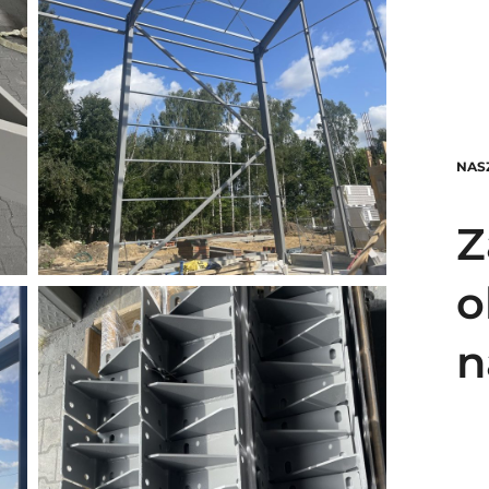
NAS
Z
o
n